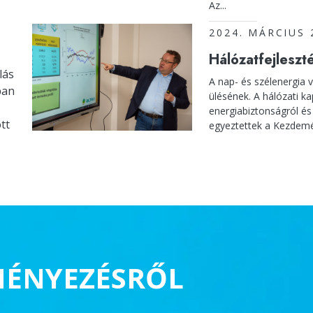
Az...
2024. MÁRCIUS 
Hálózatfejleszté
lás
A nap- és szélenergia 
ban
ülésének. A hálózati ka
energiabiztonságról és
tt
egyeztettek a Kezdemé
MÉNYEZÉSRŐL