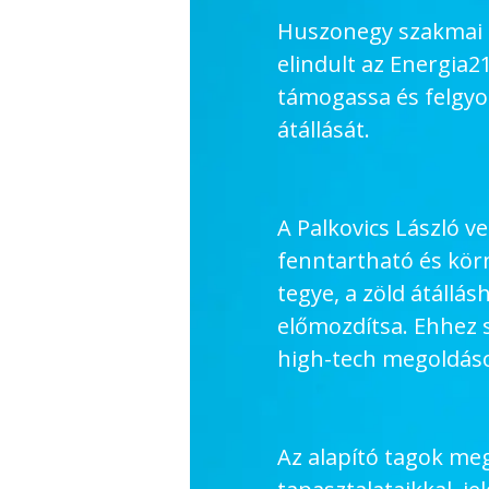
Huszonegy szakmai é
elindult az Energia
támogassa és felgyo
átállását.
A Palkovics László v
fenntartható és kör
tegye, a zöld átállás
előmozdítsa. Ehhez s
high-tech megoldáso
Az alapító tagok me