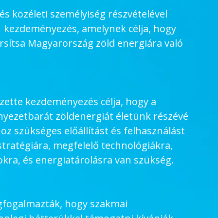
s közéleti személyiség részvételével
21 kezdeményezés, amelynek célja, hogy
rsítsa Magyarország zöld energiára való
ezette kezdeményezés célja, hogy a
nyezetbarát zöldenergiát életünk részévé
hoz szükséges előállítást és felhasználást
tratégiára, megfelelő technológiákra,
kra, és energiatárolásra van szükség.
gfogalmazták, hogy szakmai