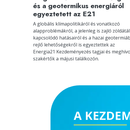
és a geotermikus energiáról
egyeztetett az E21
A globális klímapolitikáról és vonatkozó
alapproblémákról, a jelenleg is zajló zöldátál
kapcsolódó hatásairól és a hazai geotermiá
rejlő lehetőségekről is egyeztettek az
Energia21 Kezdeményezés tagjai és meghívo
szakértők a májusi találkozón.
A KEZDE