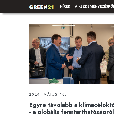
HÍREK
A KEZDEMÉNYEZÉSRŐ
2024. MÁJUS 16.
Egyre távolabb a klímacéloktó
- a globális fenntarthatóságról