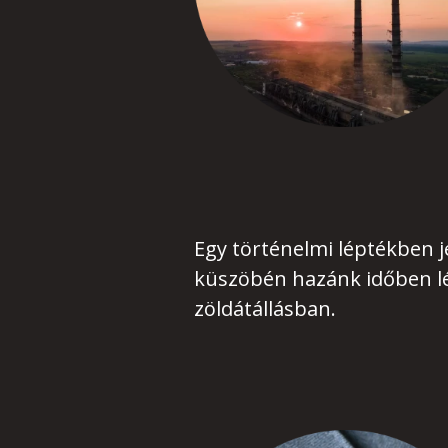
Egy történelmi léptékben j
küszöbén hazánk időben lé
zöldátállásban.