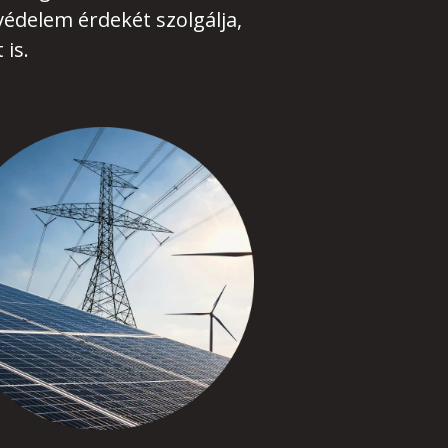
édelem érdekét szolgálja,
 is.