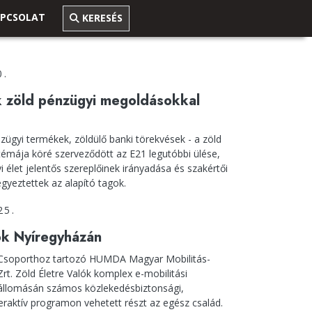
PCSOLAT
KERESÉS
0.
k zöld pénzügyi megoldásokkal
nzügyi termékek, zöldülő banki törekvések - a zöld
émája köré szerveződött az E21 legutóbbi ülése,
 élet jelentős szereplőinek irányadása és szakértői
egyeztettek az alapító tagok.
25.
ók Nyíregyházán
 Csoporthoz tartozó HUMDA Magyar Mobilitás-
rt. Zöld Életre Valók komplex e-mobilitási
állomásán számos közlekedésbiztonsági,
teraktív programon vehetett részt az egész család.