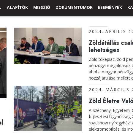
L
ALAPÍTÓK
MISSZIÓ
DOKUMENTUMOK
ESEMÉNYEK
KA
2024. ÁPRILIS 1
Zöldátállás csa
lehetséges
Zöld tőkepiac, zöld pé
pénzügyi megoldások t
ahol a magyar pénzügyi
hozzájárulása mellett 
2024. MÁRCIUS 
Zöld Életre Val
A Széchenyi Egyetemi
fejlesztési Ügynökség Z
l
roadshow nyíregyházi 
elektromobilitási és in