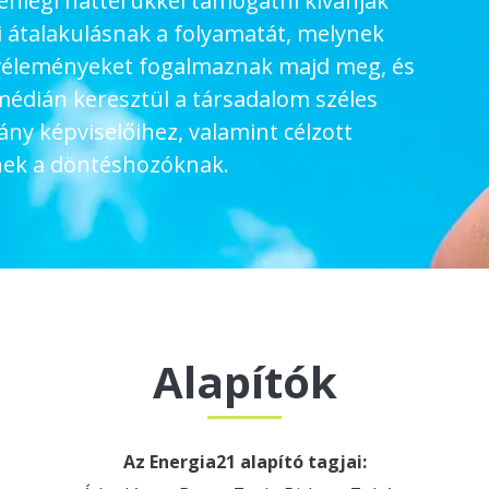
elenlegi hátterükkel támogatni kívánják
i átalakulásnak a folyamatát, melynek
véleményeket fogalmaznak majd meg, és
 médián keresztül a társadalom széles
ny képviselőihez, valamint célzott
enek a döntéshozóknak.
Alapítók
Az Energia21 alapító tagjai: