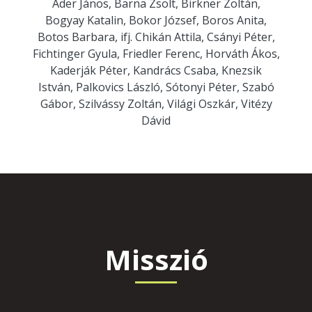
Áder János, Barna Zsolt, Birkner Zoltán,
Bogyay Katalin, Bokor József, Boros Anita,
Botos Barbara, ifj. Chikán Attila, Csányi Péter,
Fichtinger Gyula, Friedler Ferenc, Horváth Ákos,
Kaderják Péter, Kandrács Csaba, Knezsik
István, Palkovics László, Sótonyi Péter, Szabó
Gábor, Szilvássy Zoltán, Világi Oszkár, Vitézy
Dávid
Misszió