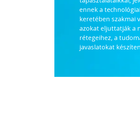
tapasztalataikkal, j
ennek a technológia
keretében szakmai 
azokat eljuttatják a
rétegeihez, a tudomá
javaslatokat készít